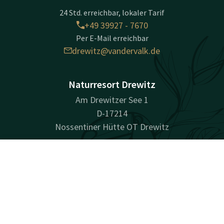
24 Std. erreichbar, lokaler Tarif
+49 39927 - 7670
Per E-Mail erreichbar
drewitz@vandervalk.de
Naturresort Drewitz
Am Drewitzer See 1
D-17214
Nossentiner Hütte OT Drewitz
Wegbeschreibung
Kontakt
Account
DE
Unternehmensinformationen
Jetzt buchen
Handelsregisternummer (HRB/HRA): HRB 9482