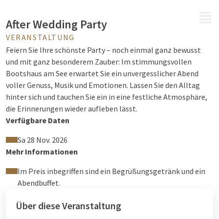
MENÜ
After Wedding Party
VERANSTALTUNG
Feiern Sie Ihre schönste Party – noch einmal ganz bewusst
und mit ganz besonderem Zauber: Im stimmungsvollen
Bootshaus am See erwartet Sie ein unvergesslicher Abend
voller Genuss, Musik und Emotionen. Lassen Sie den Alltag
hinter sich und tauchen Sie ein in eine festliche Atmosphäre,
die Erinnerungen wieder aufleben lässt.
Verfügbare Daten
Der Abend beginnt mit einem stilvollen Begrüßungsgetränk,
das Ihnen ein entspanntes Eintreffen ermöglicht.
Sa 28 Nov. 2026
Anschließend verwöhnt Sie ein abwechslungsreiches
Mehr Informationen
Abendbuffet mit erlesenen Köstlichkeiten, bevor die
Im Preis inbegriffen sind ein Begrüßungsgetränk und ein
Tanzfläche eröffnet wird und die Party bis in die Nacht hinein
Abendbuffet.
für beste Stimmung sorgt.
Ein besonderes Highlight: Brautpaare haben die wunderbare
Über diese Veranstaltung
Gelegenheit, noch einmal in Brautkleid und Anzug zu