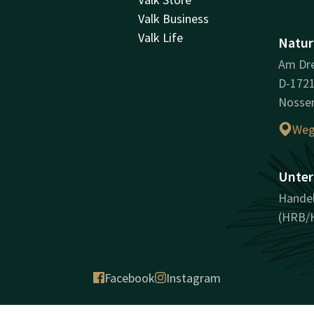
Valk Business
Valk Life
Natur
Am Dre
D-172
Nossen
Weg
Unter
Hande
(HRB/
Facebook
Instagram