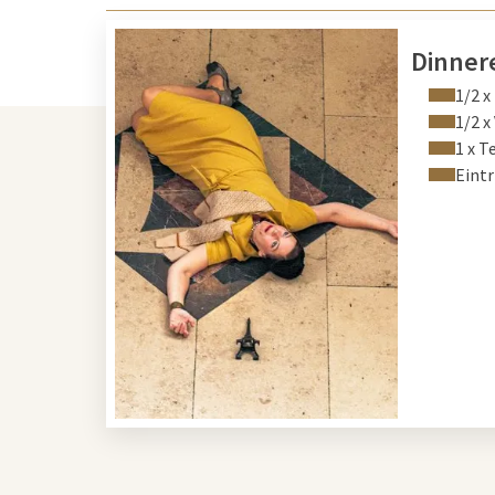
Dinner
1/2 
1/2 x
1 x T
Eint