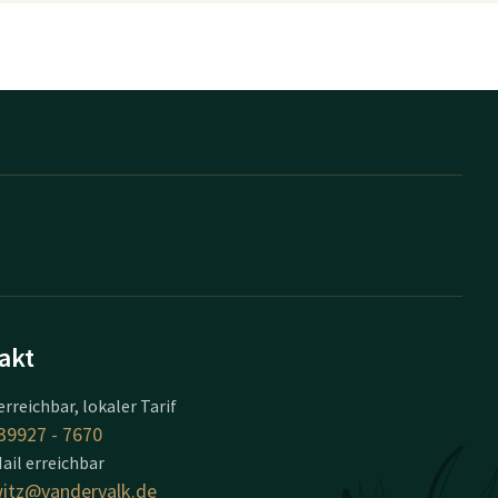
akt
erreichbar, lokaler Tarif
39927 - 7670
ail erreichbar
itz@vandervalk.de