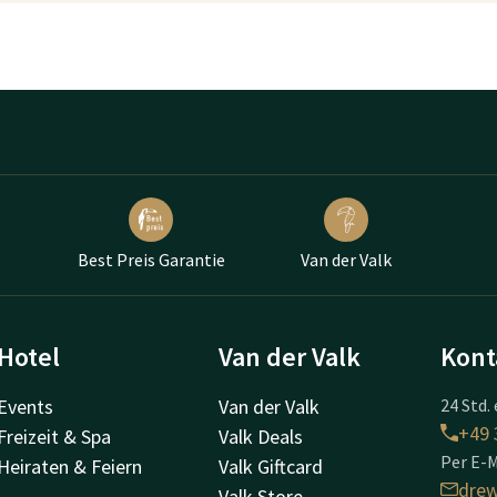
Best Preis Garantie
Van der Valk
Hotel
Van der Valk
Kont
Events
Van der Valk
24 Std. 
+49 
Freizeit & Spa
Valk Deals
Per E-M
Heiraten & Feiern
Valk Giftcard
drew
Valk Store