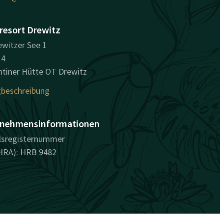
resort Drewitz
witzer See 1
14
tiner Hütte OT Drewitz
beschreibung
nehmensinformationen
lsregisternummer
HRA): HRB 9482