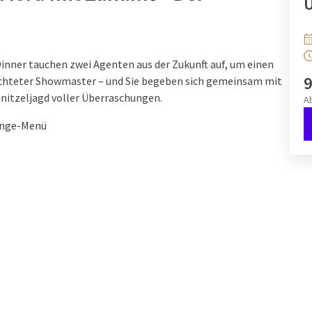
Ü
Dinner tauchen zwei Agenten aus der Zukunft auf, um einen
9
ürchteter Showmaster – und Sie begeben sich gemeinsam mit
hnitzeljagd voller Überraschungen.
A
änge-Menü