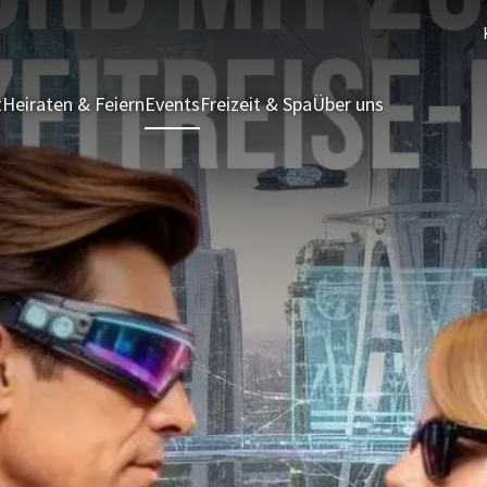
t
Heiraten & Feiern
Events
Freizeit & Spa
Über uns
Ferienhäuser