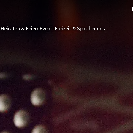
t
Heiraten & Feiern
Events
Freizeit & Spa
Über uns
Ferienhäuser