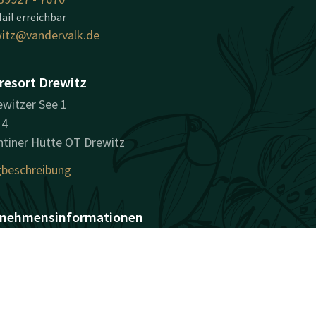
ail erreichbar
itz@vandervalk.de
resort Drewitz
witzer See 1
14
tiner Hütte OT Drewitz
beschreibung
nehmensinformationen
lsregisternummer
HRA): HRB 9482