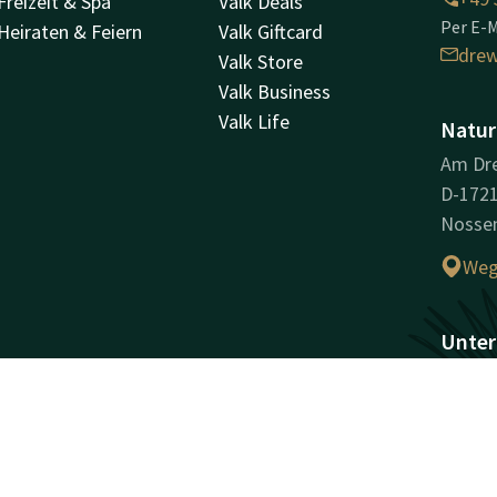
Freizeit & Spa
Valk Deals
Per E-M
Heiraten & Feiern
Valk Giftcard
drew
Valk Store
Valk Business
Valk Life
Natur
Am Dre
D-172
Nossen
Weg
Unter
Hande
(HRB/