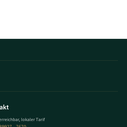
akt
erreichbar, lokaler Tarif
39927 - 7670