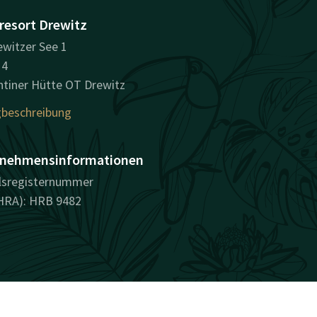
resort Drewitz
witzer See 1
14
tiner Hütte OT Drewitz
beschreibung
nehmensinformationen
lsregisternummer
HRA): HRB 9482