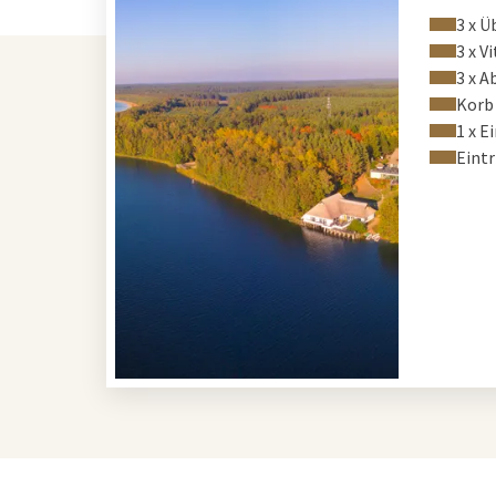
3 x 
3 x V
3 x 
Korb 
1 x E
Eint