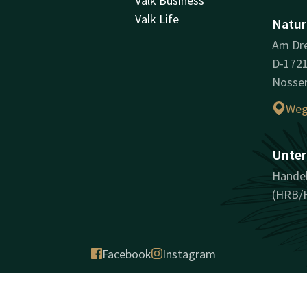
Valk Business
Valk Life
Natur
Am Dre
D-172
Nossen
Weg
Unter
Hande
(HRB/
Facebook
Instagram