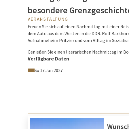
besondere Grenzgeschicht
VERANSTALTUNG
Freuen Sie sich auf einen Nachmittag mit einer Reise
dem Auto aus dem Westen in die DDR. Rolf Barkhor
Aufnahmeheim Pritzier und vom Alltag im Sozialis
Genießen Sie einen literarischen Nachmittag im Bo
Verfügbare Daten
reichlich Kaffee.
Su 17 Jan 2027
Reservieren Sie rechtzeitig, spät
unter 039927-7670 oder per E-Mai
Wunsch