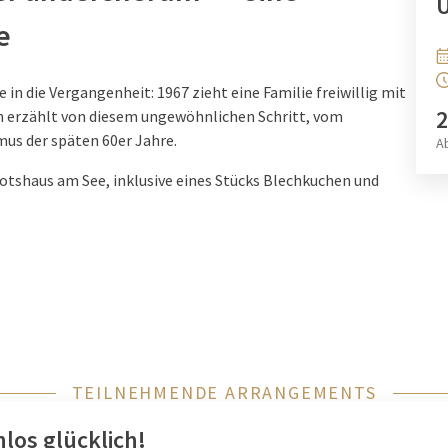
Ü
e
 in die Vergangenheit: 1967 zieht eine Familie freiwillig mit
2
n erzählt von diesem ungewöhnlichen Schritt, vom
mus der späten 60er Jahre.
A
otshaus am See, inklusive eines Stücks Blechkuchen und
estens einen Tag im Voraus, telefonisch
l an
drewitz@vandervalk.de
.
TEILNEHMENDE ARRANGEMENTS
los glücklich!