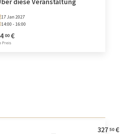
ber diese Veranstaltung
17 Jan 2027
14:00 - 16:00
4
€
00
b
Preis
327
€
50