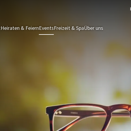
t
Heiraten & Feiern
Events
Freizeit & Spa
Über uns
Ferienhäuser