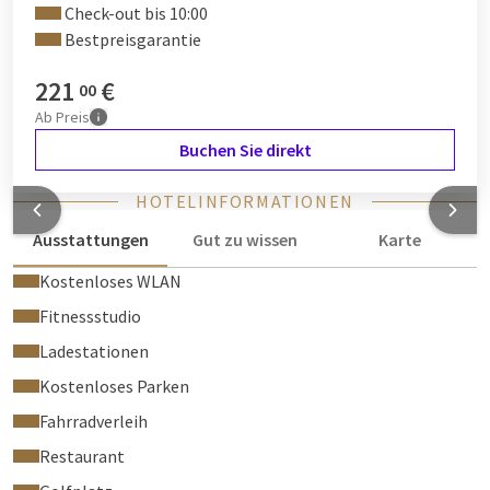
Check-out bis 10:00
Bestpreisgarantie
221
€
00
Ab
Preis
Buchen Sie direkt
HOTELINFORMATIONEN
Ausstattungen
Gut zu wissen
Karte
Kostenloses WLAN
Fitnessstudio
Ladestationen
Kostenloses Parken
Fahrradverleih
Restaurant