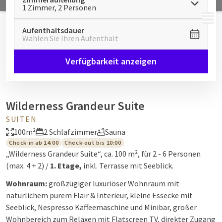
1 Zimmer, 2 Personen
MENÜ
Aufenthaltsdauer
Wählen Sie Ihren Aufenthalt
Verfügbarkeit anzeigen
Wilderness Grandeur Suite
SUITEN
100m²
2 Schlafzimmer
Sauna
Check-in ab 14:00
Check-out bis 10:00
„Wilderness Grandeur Suite“, ca. 100 m², für 2 - 6 Personen
(max. 4 + 2) /
1. Etage,
inkl. Terrasse mit Seeblick.
Wohnraum:
großzügiger luxuriöser Wohnraum mit
natürlichem purem Flair & Interieur, kleine Essecke mit
Seeblick, Nespresso Kaffeemaschine und Minibar, großer
Wohnbereich zum Relaxen mit Flatscreen TV, direkter Zugang