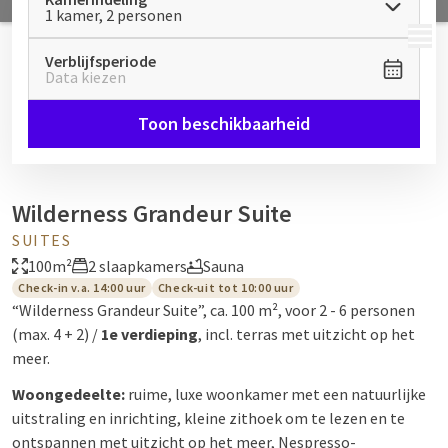
1 kamer, 2 personen
MENU
Verblijfsperiode
Data kiezen
Toon beschikbaarheid
Wilderness Grandeur Suite
SUITES
100m²
2 slaapkamers
Sauna
Check-in v.a. 14:00 uur
Check-uit tot 10:00 uur
“Wilderness Grandeur Suite”, ca. 100 m², voor 2 - 6 personen
(max. 4 + 2) /
1e verdieping
, incl. terras met uitzicht op het
meer.
Woongedeelte:
ruime, luxe woonkamer met een natuurlijke
uitstraling en inrichting, kleine zithoek om te lezen en te
ontspannen met uitzicht op het meer, Nespresso-