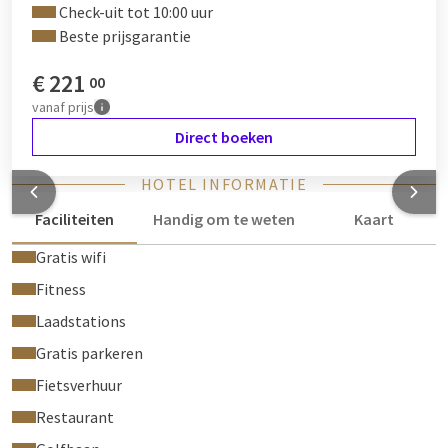
mix als welkomstgeschenk
Check-uit tot 10:00 uur
Beste prijsgarantie
Huisdieren zijn niet toegestaan in de suites.
€
221
00
vanaf
prijs
Direct boeken
HOTEL INFORMATIE
Faciliteiten
Handig om te weten
Kaart
Gratis wifi
Fitness
Laadstations
Gratis parkeren
Fietsverhuur
Restaurant