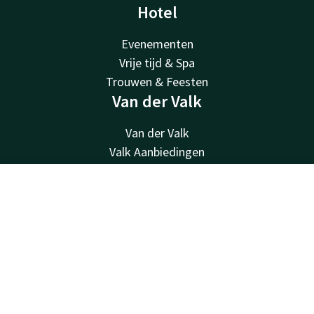
Hotel
Evenementen
Vrije tijd & Spa
Trouwen & Feesten
Van der Valk
Van der Valk
Valk Aanbiedingen
Valk cadeaukaart
Valk Store
Contact
Account
NL
Valk Zakelijk
Boek nu
Valk Life
Contact
24u bereikbaar - lokaal tarief
+49 39927 - 7670
Bereikbaar via mail