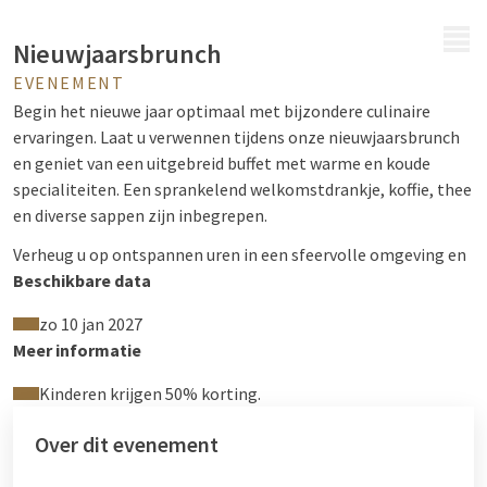
MENU
Nieuwjaarsbrunch
EVENEMENT
Begin het nieuwe jaar optimaal met bijzondere culinaire
ervaringen. Laat u verwennen tijdens onze nieuwjaarsbrunch
en geniet van een uitgebreid buffet met warme en koude
specialiteiten. Een sprankelend welkomstdrankje, koffie, thee
en diverse sappen zijn inbegrepen.
Verheug u op ontspannen uren in een sfeervolle omgeving en
geniet van het prachtige uitzicht op het Drewitzmeer – de
Beschikbare data
perfecte setting voor een heerlijke start van het nieuwe jaar.
zo 10 jan 2027
Meer informatie
Reserveer uw plek minimaal 1 dag van tevoren
Kinderen krijgen 50% korting.
door te bellen naar 039927-7670 of via
drewitz@vandervalk.de
.
Over dit evenement