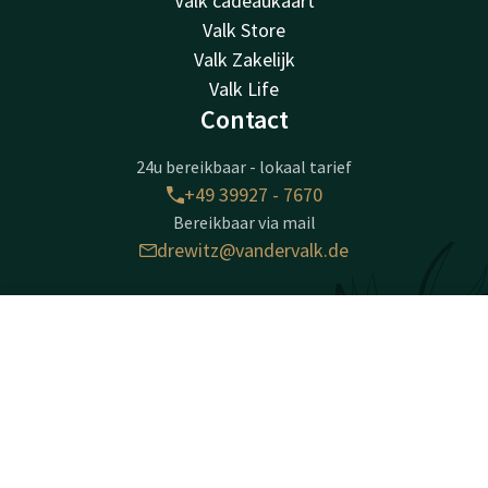
Valk cadeaukaart
Valk Store
Valk Zakelijk
Valk Life
Contact
24u bereikbaar - lokaal tarief
+49 39927 - 7670
Bereikbaar via mail
drewitz@vandervalk.de
Naturresort Drewitz
Contact
Account
NL
Am Drewitzer See 1
D-17214
Boek nu
Nossentiner Hütte OT Drewitz
Plan route