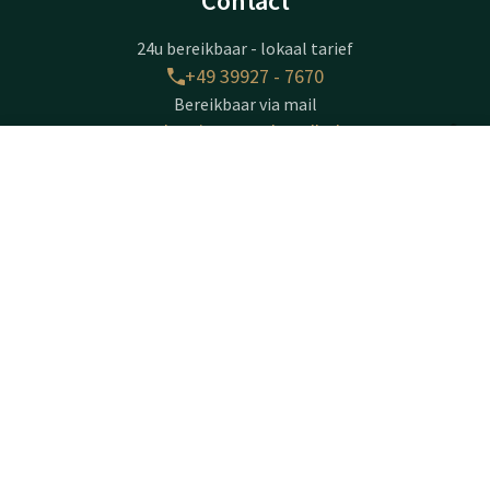
Contact
24u bereikbaar - lokaal tarief
+49 39927 - 7670
Bereikbaar via mail
drewitz@vandervalk.de
Contact
Account
NL
Naturresort Drewitz
Boek nu
Am Drewitzer See 1
D-17214
Nossentiner Hütte OT Drewitz
Plan route
Bedrijfsinformatie
Handelsregisternummer: HRB 9482